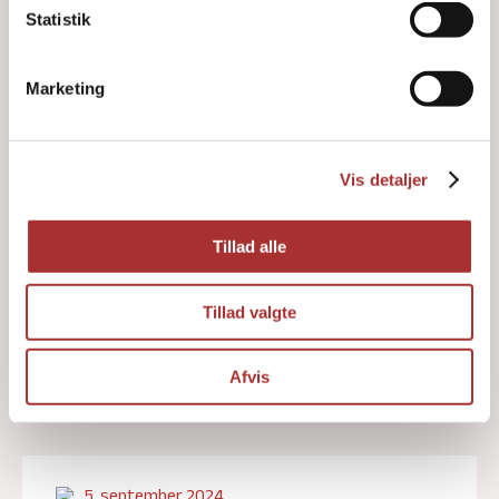
I er nu begge udlært og vi vil gerne takke
Statistik
jer for den tid, I har været lærlinge hos os i
Hovedstadens.
Marketing
Vis detaljer
Tillad alle
Tillad valgte
Afvis
5. september 2024