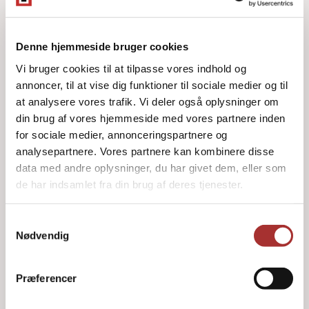
Denne hjemmeside bruger cookies
Vi bruger cookies til at tilpasse vores indhold og
annoncer, til at vise dig funktioner til sociale medier og til
at analysere vores trafik. Vi deler også oplysninger om
din brug af vores hjemmeside med vores partnere inden
for sociale medier, annonceringspartnere og
analysepartnere. Vores partnere kan kombinere disse
data med andre oplysninger, du har givet dem, eller som
de har indsamlet fra din brug af deres tjenester.
Samtykkevalg
Nødvendig
2. oktober 2024
Stort tillykke til vores ny- udlærte
tømrersvend Niclas og
Præferencer
murersvend Nikolai