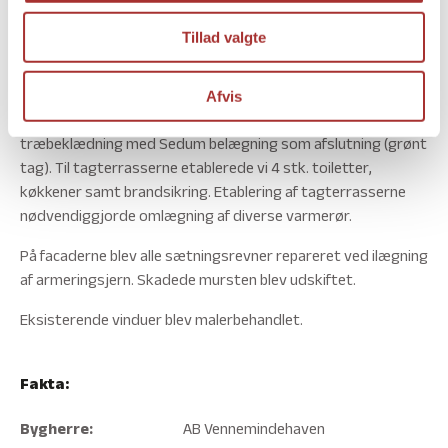
Vi har udskiftet taget med nye teglsten, med ca.
140 m² solceller. Desuden blev der monteret nye tagrender
Tillad valgte
hætter og nedløb.
I forbindelse med tagudskiftningen blev der etableret 4 stk.
Afvis
tagterrasser på 110 m² . Terrasserne blev udført i
træbeklædning med Sedum belægning som afslutning (grønt
tag). Til tagterrasserne etablerede vi 4 stk. toiletter,
køkkener samt brandsikring. Etablering af tagterrasserne
nødvendiggjorde omlægning af diverse varmerør.
På facaderne blev alle sætningsrevner repareret ved ilægning
af armeringsjern. Skadede mursten blev udskiftet.
Eksisterende vinduer blev malerbehandlet.
Fakta:
Bygherre:
AB Vennemindehaven