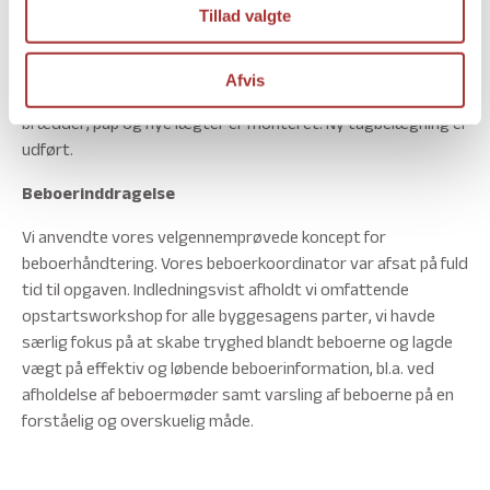
Tillad valgte
Efterisolering og nyetablering af 1.200 m² paptag
Eksisterende tagbelægning af bølgeplader blev fjernet, ny
Afvis
tagkonstruktion er isoleret med 400 mm, og nyt undertag af
brædder, pap og nye lægter er monteret. Ny tagbelægning er
udført.
Beboerinddragelse
Vi anvendte vores velgennemprøvede koncept for
beboerhåndtering. Vores beboerkoordinator var afsat på fuld
tid til opgaven. Indledningsvist afholdt vi omfattende
opstartsworkshop for alle byggesagens parter, vi havde
særlig fokus på at skabe tryghed blandt beboerne og lagde
vægt på effektiv og løbende beboerinformation, bl.a. ved
afholdelse af beboermøder samt varsling af beboerne på en
forståelig og overskuelig måde.