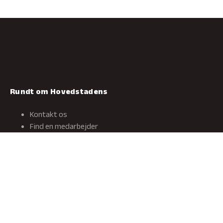
Rundt om Hovedstadens
Kontakt os
Find en medarbejder
Find dit nye job
Få et tilbud
Om os
Historien om Hovedstadens
Egenproduktion
Tagrenovering