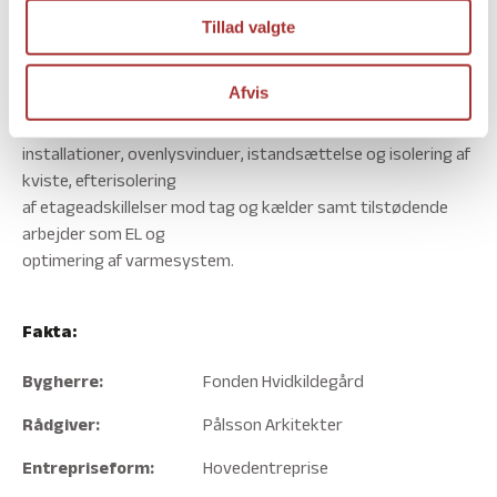
Kælderen indeholder
Tillad valgte
pulterrum, fællesrum, varmecentral og vaskeri.
Renovering
Afvis
Renoveringen omfatter udskiftning af tag, integrering af
solceller i tag med tilhørende
installationer, ovenlysvinduer, istandsættelse og isolering af
kviste, efterisolering
af etageadskillelser mod tag og kælder samt tilstødende
arbejder som EL og
optimering af varmesystem.
Fakta:
Bygherre:
Fonden Hvidkildegård
Rådgiver:
Pålsson Arkitekter
Entrepriseform:
Hovedentreprise