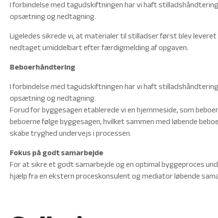
I forbindelse med tagudskiftningen har vi haft stilladshåndtering
opsætning og nedtagning.
Ligeledes sikrede vi, at materialer til stilladser først blev lever
nedtaget umiddelbart efter færdigmelding af opgaven.
Beboerhåndtering
I forbindelse med tagudskiftningen har vi haft stilladshåndtering
opsætning og nedtagning.
Forud for byggesagen etablerede vi en hjemmeside, som beboern
beboerne følge byggesagen, hvilket sammen med løbende beboer
skabe tryghed undervejs i processen.
Fokus på godt samarbejde
For at sikre et godt samarbejde og en optimal byggeproces und
hjælp fra en ekstern proceskonsulent og mediator løbende sama