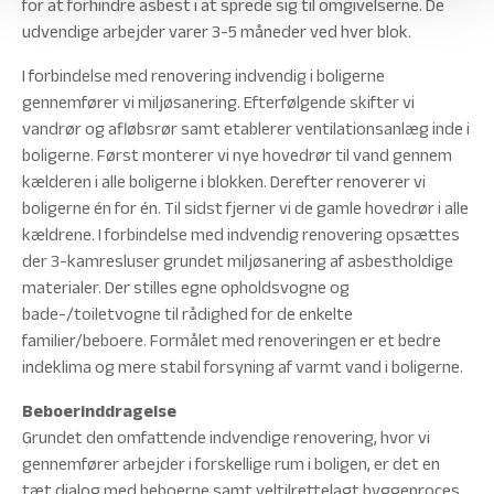
for at forhindre asbest i at sprede sig til omgivelserne. De
udvendige arbejder varer 3-5 måneder ved hver blok.
I forbindelse med renovering indvendig i boligerne
gennemfører vi miljøsanering. Efterfølgende skifter vi
vandrør og afløbsrør samt etablerer ventilationsanlæg inde i
boligerne. Først monterer vi nye hovedrør til vand gennem
kælderen i alle boligerne i blokken. Derefter renoverer vi
boligerne én for én. Til sidst fjerner vi de gamle hovedrør i alle
kældrene. I forbindelse med indvendig renovering opsættes
der 3-kamresluser grundet miljøsanering af asbestholdige
materialer. Der stilles egne opholdsvogne og
bade-/toiletvogne til rådighed for de enkelte
familier/beboere. Formålet med renoveringen er et bedre
indeklima og mere stabil forsyning af varmt vand i boligerne.
Beboerinddragelse
Grundet den omfattende indvendige renovering, hvor vi
gennemfører arbejder i forskellige rum i boligen, er det en
tæt dialog med beboerne samt veltilrettelagt byggeproces