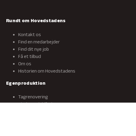
Rundt om Hovedstadens
Kontakt os
Find en medarbejder
Find dit nye job
Få et tilbud
Om os
Historien om Hovedstadens
Egenproduktion
Tagrenovering
Vinduesudskiftning
Facaderenovering
Blikkenslager
Specialproduktioner