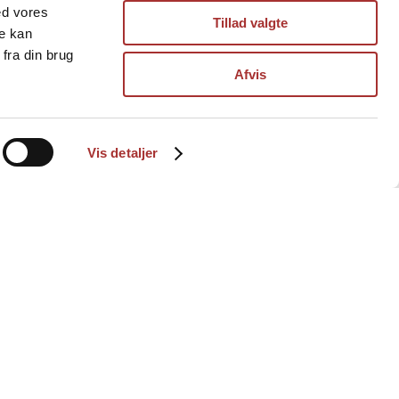
ed vores
Tillad valgte
re kan
fra din brug
Afvis
Vis detaljer
Information
Hovedstadens Bygningsentreprise a/s
Greve Main 37