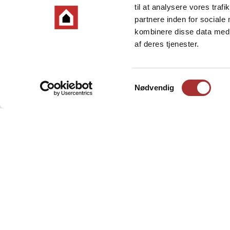
til at analysere vores tra
partnere inden for sociale
kombinere disse data med a
af deres tjenester.
Samtykkevalg
Nødvendig
Rundt om Hovedstadens
Egenproduk
Kontakt os
Tagrenov
Find en medarbejder
Vinduesu