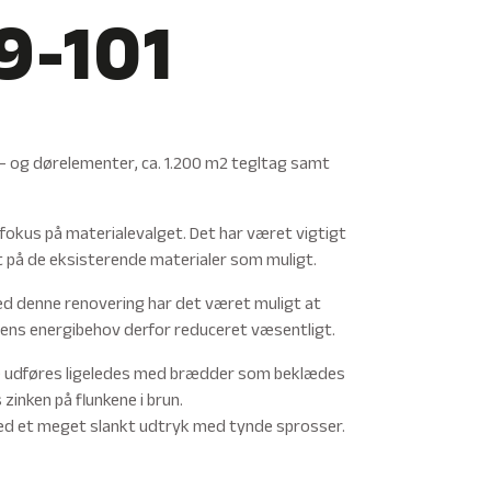
9-101
s- og dørelementer, ca. 1.200 m2 tegltag samt
okus på materialevalget. Det har været vigtigt
t på de eksisterende materialer som muligt.
e med denne renovering har det været muligt at
ns energibehov derfor reduceret væsentligt.
ne udføres ligeledes med brædder som beklædes
inken på flunkene i brun.
 med et meget slankt udtryk med tynde sprosser.