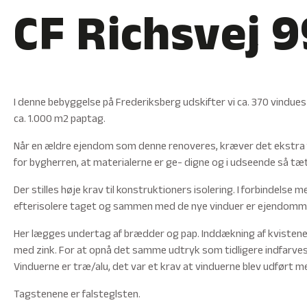
CF Richsvej 9
I denne bebyggelse på Frederiksberg udskifter vi ca. 370 vindue
ca. 1.000 m2 paptag.
Når en ældre ejendom som denne renoveres, kræver det ekstra f
for bygherren, at materialerne er ge- digne og i udseende så tæ
Der stilles høje krav til konstruktioners isolering. I forbindels
efterisolere taget og sammen med de nye vinduer er ejendomme
Her lægges undertag af brædder og pap. Inddækning af kviste
med zink. For at opnå det samme udtryk som tidligere indfarves z
Vinduerne er træ/alu, det var et krav at vinduerne blev udført
Tagstenene er falsteglsten.