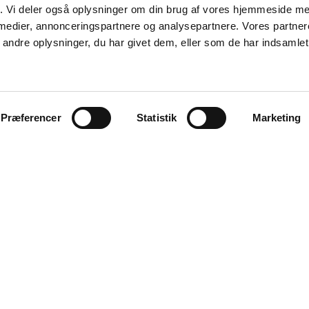
fik. Vi deler også oplysninger om din brug af vores hjemmeside m
 medier, annonceringspartnere og analysepartnere. Vores partne
ndre oplysninger, du har givet dem, eller som de har indsamlet 
Præferencer
Statistik
Marketing
tion
Quicklinks
ering
Se nyheder
dskiftning
Se lokale hjemmesider