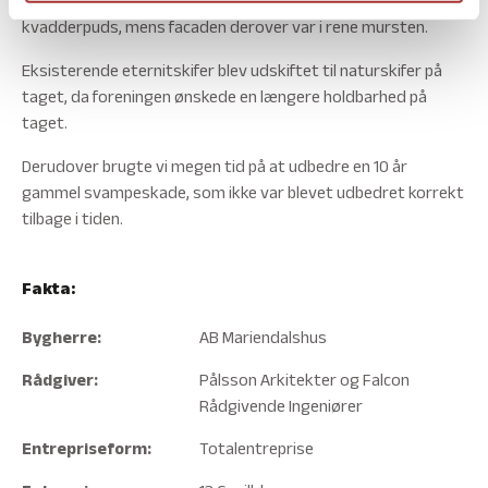
et todelt projekt, hvor stueplan blev pudset op i
kvadderpuds, mens facaden derover var i rene mursten.
Eksisterende eternitskifer blev udskiftet til naturskifer på
taget, da foreningen ønskede en længere holdbarhed på
taget.
Derudover brugte vi megen tid på at udbedre en 10 år
gammel svampeskade, som ikke var blevet udbedret korrekt
tilbage i tiden.
Fakta:
Bygherre:
AB Mariendalshus
Rådgiver:
Pålsson Arkitekter og Falcon
Rådgivende Ingeniører
Entrepriseform:
Totalentreprise