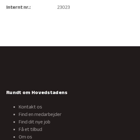
Internt nr.:
23023
Rundt om Hovedstadens
Kontakt os
Find en medarbejder
Find dit nye job
Få et tilbud
Om os